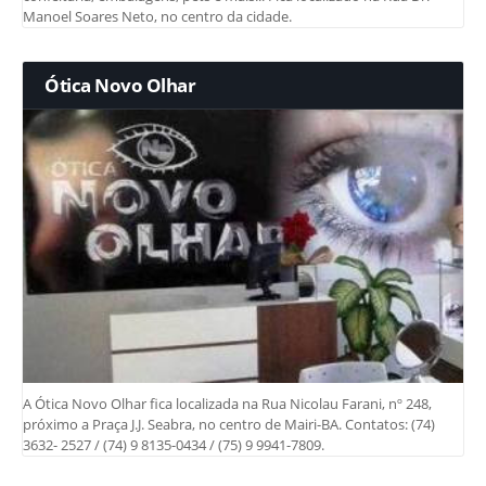
Manoel Soares Neto, no centro da cidade.
Ótica Novo Olhar
A Ótica Novo Olhar fica localizada na Rua Nicolau Farani, nº 248,
próximo a Praça J.J. Seabra, no centro de Mairi-BA. Contatos: (74)
3632- 2527 / (74) 9 8135-0434 / (75) 9 9941-7809.