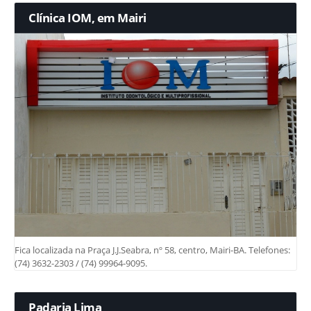
Clínica IOM, em Mairi
Fica localizada na Praça J.J.Seabra, nº 58, centro, Mairi-BA. Telefones:
(74) 3632-2303 / (74) 99964-9095.
Padaria Lima