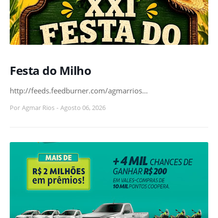
Festa do Milho
http://feeds.feedburner.com/agmarrios…
Por
Agmar Rios
-
Agosto 06, 2026