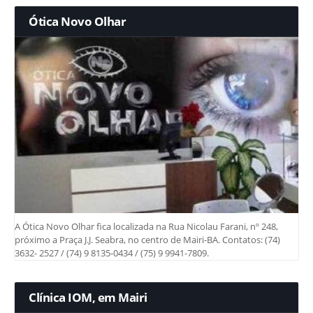
Ótica Novo Olhar
A Ótica Novo Olhar fica localizada na Rua Nicolau Farani, nº 248,
próximo a Praça J.J. Seabra, no centro de Mairi-BA. Contatos: (74)
3632- 2527 / (74) 9 8135-0434 / (75) 9 9941-7809.
Clínica IOM, em Mairi