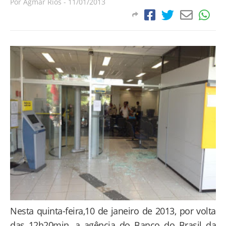
Por
Agmar Rios
-
11/01/2013
Nesta quinta-feira,10 de janeiro de 2013, por volta
das 12h20min, a agência do Banco do Brasil da