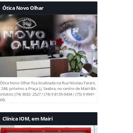
Ótica Novo Olhar
Ótica Novo Olhar fica localizada na Rua Nicolau Farani,
 248, próximo a Praça J.J. Seabra, no centro de Mairi-BA.
ntatos: (74) 3632- 2527 / (74) 9 8135-0434 / (75) 9 9941-
09.
Clínica IOM, em Mairi