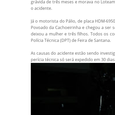
grávida de três meses e morava no Loteam
o acidente.
Já o motorista do Pálio, de placa HDM-6950
Povoado da Cachoeirinha e chegou a ser soc
deixou a mulher e três filhos. Todos os
Polícia Técnica (DPT) de Feira de Santana.
As causas do acidente estão sendo investiga
perícia técnica só será expedido em 30 dias