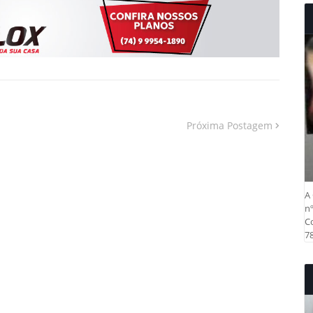
Próxima Postagem
A 
nº
Co
78