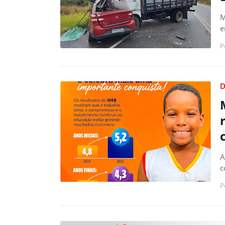
M
e
P
D
A
c
P