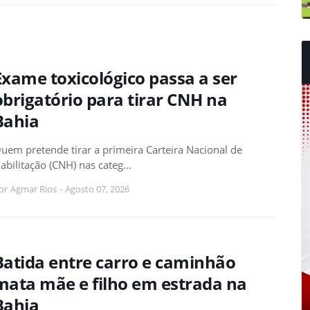
Exame toxicológico passa a ser
obrigatório para tirar CNH na
Bahia
uem pretende tirar a primeira Carteira Nacional de
abilitação (CNH) nas categ…
or
Agmar Rios
-
Agosto 07, 2026
Batida entre carro e caminhão
mata mãe e filho em estrada na
Bahia