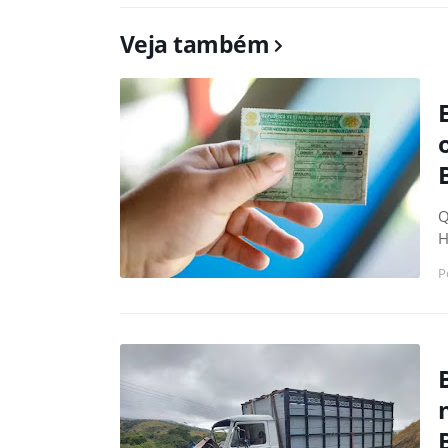
Veja também
Q
H
P