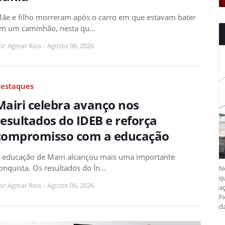
ãe e filho morreram após o carro em que estavam bater
m um caminhão, nesta qu…
or
Agmar Rios
-
Agosto 06, 2026
estaques
Mairi celebra avanço nos
resultados do IDEB e reforça
compromisso com a educação
 educação de Mairi alcançou mais uma importante
onquista. Os resultados do Ín…
N
q
or
Agmar Rios
-
Agosto 06, 2026
aç
Fi
da