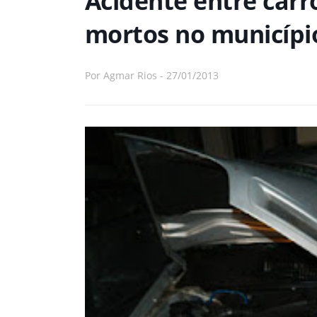
Acidente entre carr
mortos no município
Por
Agmar Rios
-
27/01/2013