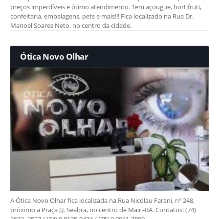
preços imperdíveis e ótimo atendimento. Tem açougue, hortifruti,
confeitaria, embalagens, pets e mais!!! Fica localizado na Rua Dr.
Manoel Soares Neto, no centro da cidade.
Ótica Novo Olhar
A Ótica Novo Olhar fica localizada na Rua Nicolau Farani, nº 248,
próximo a Praça J.J. Seabra, no centro de Mairi-BA. Contatos: (74)
3632- 2527 / (74) 9 8135-0434 / (75) 9 9941-7809.