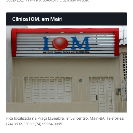
Clínica IOM, em Mairi
Fica localizada na Praça J.J.Seabra, nº 58, centro, Mairi-BA. Telefones:
(74) 3632-2303 / (74) 99964-9095.