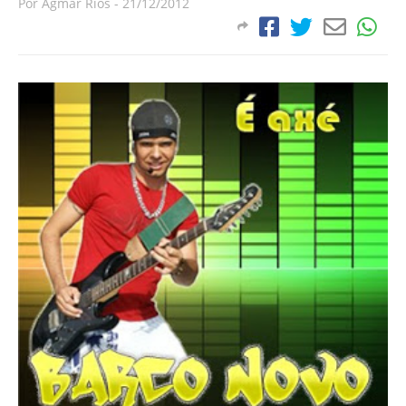
Por
Agmar Rios
-
21/12/2012