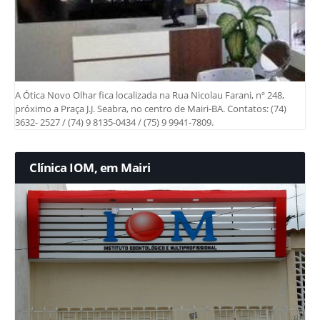
A Ótica Novo Olhar fica localizada na Rua Nicolau Farani, nº 248,
próximo a Praça J.J. Seabra, no centro de Mairi-BA. Contatos: (74)
3632- 2527 / (74) 9 8135-0434 / (75) 9 9941-7809.
Clínica IOM, em Mairi