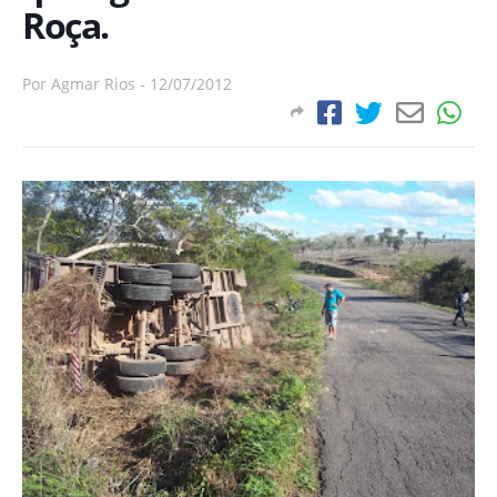
Roça.
Por
Agmar Rios
-
12/07/2012