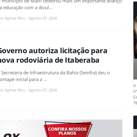
 município de Mairi celebrou mais um importante avanço
a educação com a divul…
or
Agmar Rios
-
Agosto 07, 2026
Governo autoriza licitação para
nova rodoviária de Itaberaba
 Secretaria de Infraestrutura da Bahia (Seinfra) deu o
ontapé inicial para a …
A 
or
Agmar Rios
-
Agosto 07, 2026
nº
Co
78