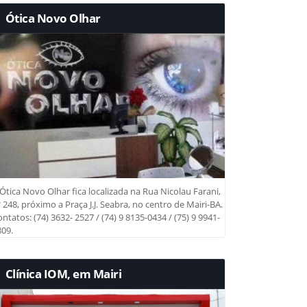
Ótica Novo Olhar
Ótica Novo Olhar fica localizada na Rua Nicolau Farani,
 248, próximo a Praça J.J. Seabra, no centro de Mairi-BA.
ntatos: (74) 3632- 2527 / (74) 9 8135-0434 / (75) 9 9941-
09.
Clínica IOM, em Mairi