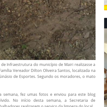
de Infraestrutura do município de Mairi realizasse a
mília Vereador Dilton Oliveira Santos, localizada na
 Ginásio de Esportes. Segundo os moradores, o mato
na semana, fez umas fotos e enviou para este blog
lvido. No início desta semana, a Secretaria de
alhadores realizarem o serviço da limpeza do local.