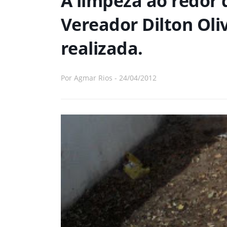
A limpeza ao redor
Vereador Dilton Oliv
realizada.
Por
Agmar Rios
-
24/04/2012