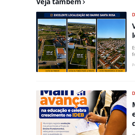
Veja também
D
E
f
P
D