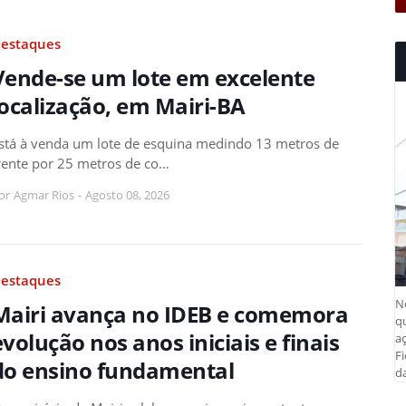
estaques
Vende-se um lote em excelente
localização, em Mairi-BA
stá à venda um lote de esquina medindo 13 metros de
rente por 25 metros de co…
or
Agmar Rios
-
Agosto 08, 2026
estaques
N
Mairi avança no IDEB e comemora
q
evolução nos anos iniciais e finais
aç
Fi
do ensino fundamental
da