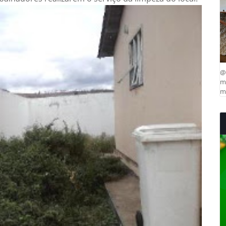
@
ma
mu