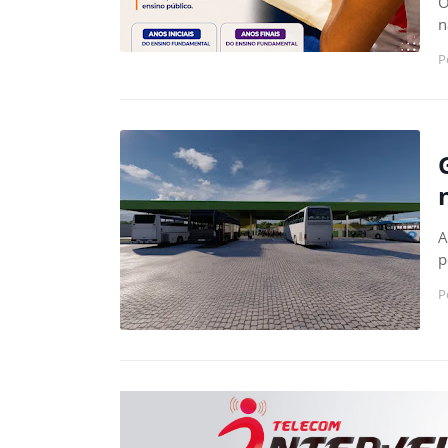
O
n
P
A
p
P