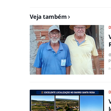
Veja também
D
@
p
P
D