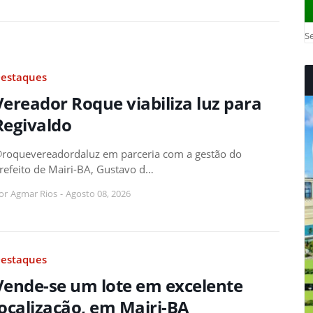
Se
estaques
Vereador Roque viabiliza luz para
Regivaldo
roquevereadordaluz em parceria com a gestão do
refeito de Mairi-BA, Gustavo d…
or
Agmar Rios
-
Agosto 08, 2026
estaques
Vende-se um lote em excelente
localização, em Mairi-BA