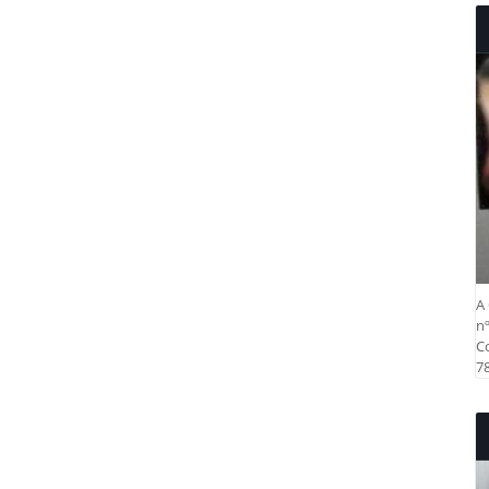
A 
nº
Co
78