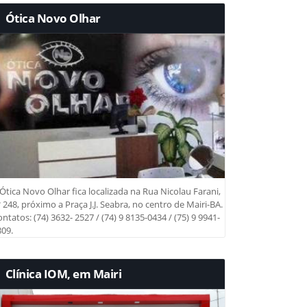
Ótica Novo Olhar
Ótica Novo Olhar fica localizada na Rua Nicolau Farani,
 248, próximo a Praça J.J. Seabra, no centro de Mairi-BA.
ntatos: (74) 3632- 2527 / (74) 9 8135-0434 / (75) 9 9941-
09.
Clínica IOM, em Mairi