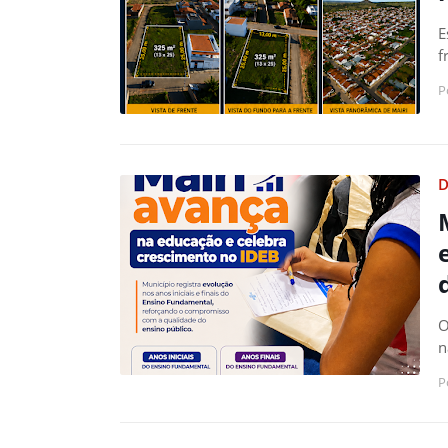
E
f
P
D
O
n
P