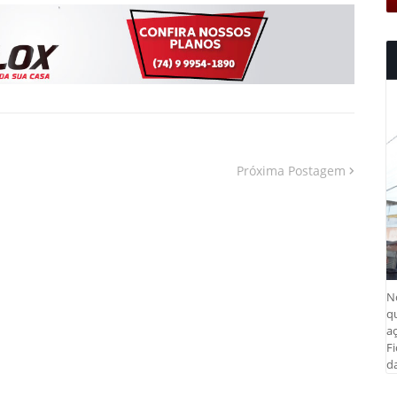
Próxima Postagem
N
q
aç
Fi
da