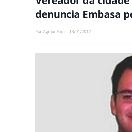
Vereador da cidade
denuncia Embasa por
Por
Agmar Rios
-
13/01/2012