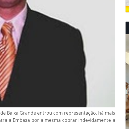
de Baixa Grande entrou com representação, há mais
ontra a Embasa por a mesma cobrar indevidamente a