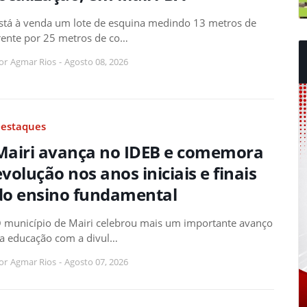
stá à venda um lote de esquina medindo 13 metros de
rente por 25 metros de co…
or
Agmar Rios
-
Agosto 08, 2026
estaques
Mairi avança no IDEB e comemora
evolução nos anos iniciais e finais
do ensino fundamental
 município de Mairi celebrou mais um importante avanço
a educação com a divul…
or
Agmar Rios
-
Agosto 07, 2026